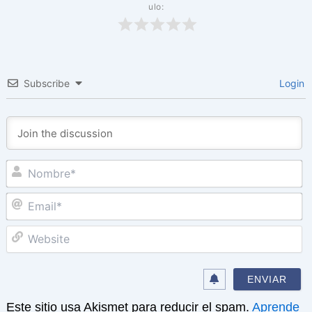
ulo:
Subscribe
Login
N
Em
W
Este sitio usa Akismet para reducir el spam.
Aprende