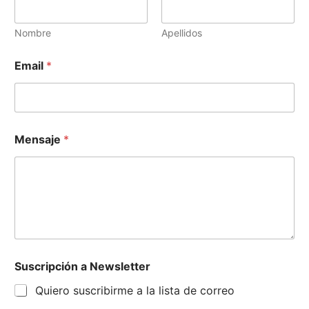
Nombre
Apellidos
Email
*
Mensaje
*
N
Suscripción a Newsletter
e
w
Quiero suscribirme a la lista de correo
s
l