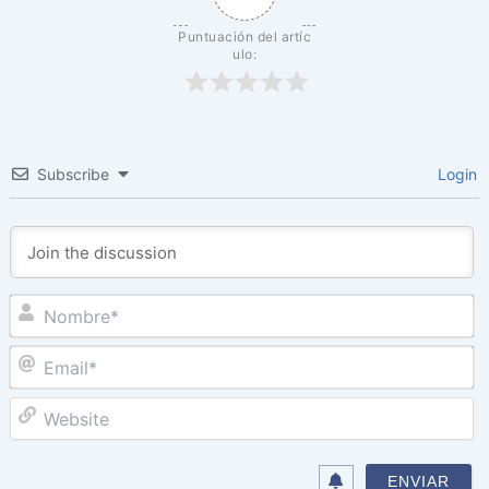
Puntuación del artíc
ulo:
Subscribe
Login
N
Em
W